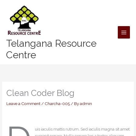
Skip
to
content
Telangana Resource
Centre
Clean Coder Blog
Leave a Comment
/
Charcha-005
/ By
admin
uis iaculis mattis rutrum. Sed iaculis magna sit amet
suscipit ornare. Nulla ornare leo a tortor aliquam,