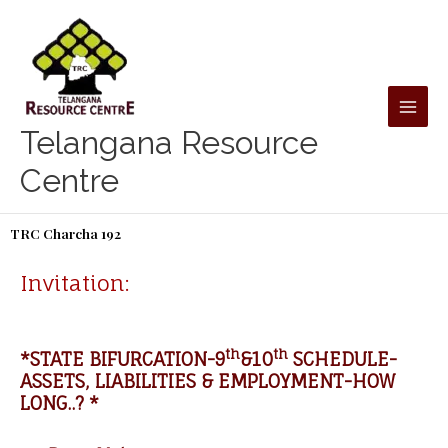
Skip
to
content
Telangana Resource
Centre
TRC Charcha 192
Invitation:
th
th
*STATE BIFURCATION-9
&10
SCHEDULE-
ASSETS, LIABILITIES & EMPLOYMENT-HOW
LONG..? *