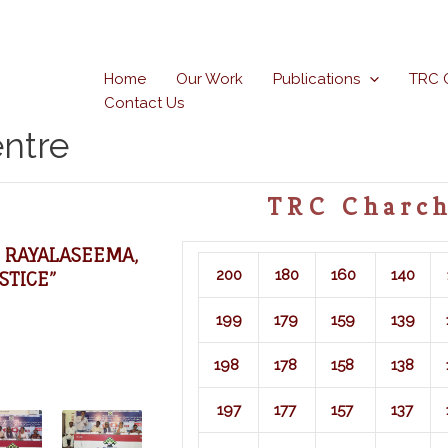
Home
Our Work
Publications
TRC 
Contact Us
ntre
TRC Charch
, RAYALASEEMA,
200
180
160
140
STICE”
199
179
159
139
198
178
158
138
197
177
157
137