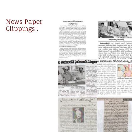
News Paper
Clippings :