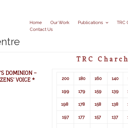
Home
Our Work
Publications
TRC 
Contact Us
ntre
TRC Charch
’S DOMINION –
200
180
160
140
ZENS’ VOICE *
199
179
159
139
198
178
158
138
197
177
157
137