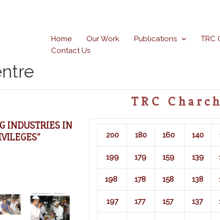
Home
Our Work
Publications
TRC 
Contact Us
ntre
TRC Charch
G INDUSTRIES IN
200
180
160
140
IVILEGES”
199
179
159
139
198
178
158
138
197
177
157
137