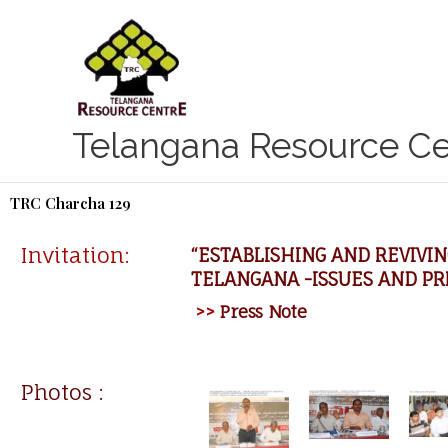
Skip
to
content
Telangana Resource Ce
TRC Charcha 129
Invitation:
“ESTABLISHING AND REVIVIN
TELANGANA -ISSUES AND PR
>>
Press Note
Photos :