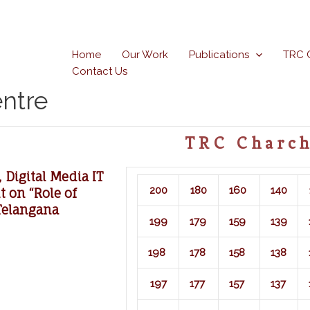
Home
Our Work
Publications
TRC 
Contact Us
ntre
TRC Charch
Digital Media IT
200
180
160
140
 on “Role of
Telangana
199
179
159
139
198
178
158
138
197
177
157
137