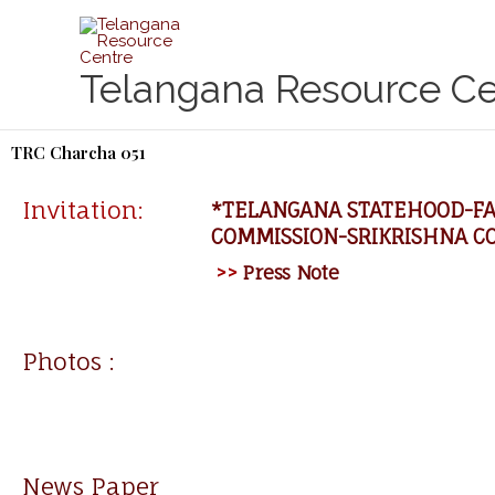
Skip
to
content
Telangana Resource Ce
TRC Charcha 051
Invitation:
*TELANGANA STATEHOOD-FA
COMMISSION-SRIKRISHNA C
>>
Press Note
Photos :
News Paper