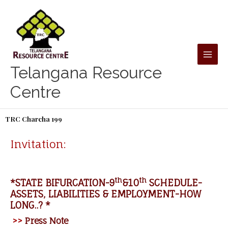
Skip
to
content
Telangana Resource
Centre
TRC Charcha 199
Invitation:
th
th
*STATE BIFURCATION-9
&10
SCHEDULE-
ASSETS, LIABILITIES & EMPLOYMENT-HOW
LONG..? *
>>
Press Note