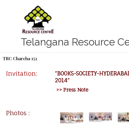
Skip
to
content
Telangana Resource Ce
TRC Charcha 152
Invitation:
“BOOKS-SOCIETY-HYDERABAD
2014”
>>
Press Note
Photos :