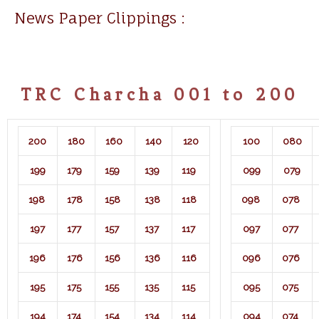
News Paper Clippings :
TRC Charcha 001 to 200
200
180
160
140
120
100
080
199
179
159
139
119
099
079
198
178
158
138
118
098
078
197
177
157
137
117
097
077
196
176
156
136
116
096
076
195
175
155
135
115
095
075
194
174
154
134
114
094
074